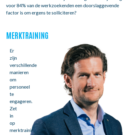
voor 84% van de werkzoekenden een doorslaggevende
factor is om ergens te solliciteren?
MERKTRAINING
Er
zijn
verschillende
manieren
om
personeel
te
engageren.
Zet
in
op
merktraining