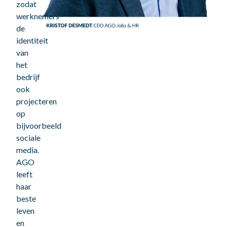
zodat
werknemers
de
identiteit
van
het
bedrijf
ook
projecteren
op
bijvoorbeeld
sociale
media.
AGO
leeft
haar
beste
leven
en