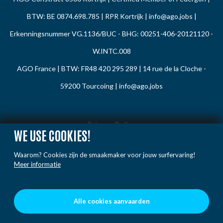
BTW: BE 0874.698.785 | RPR Kortrijk |
info@ago.jobs
|
Erkenningsnummer VG.1136/BUC - BHG: 00251-406-20121120 -
W.INTC.008
AGO France | BTW: FR48 420 295 289 | 14 rue de la Cloche -
59200 Tourcoing |
info@ago.jobs
Privacy Policy
WE USE COOKIES!
Cookie Policy
Waarom? Cookies zijn de smaakmaker voor jouw surfervaring!
Gedragsregels
Meer informatie
Klacht / Melding
Voorwaarden
Alle cookies aanvaarden