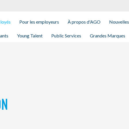
ployés
Pour les employeurs
À propos d'AGO
Nouvelles
iants
Young Talent
Public Services
Grandes Marques
ON