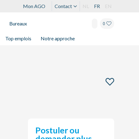
Mon AGO
Contact
NL
FR
EN
Bureaux
0
Top emplois
Notre approche
Postuler ou
demander plus