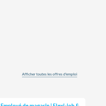
Afficher toutes les offres d'emploi
Employé de magasin | Flexi-job &
ven