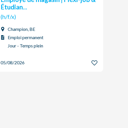
Étudian...
(h/f/x
(h/f/x)
Liè
Champion, BE
Emp
Emploi permanent
Jou
Jour - Temps plein
04/08
05/08/2026