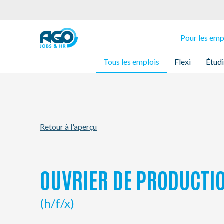
Pour les employés
Pour les em
Tous les emplois
Flexi
Étud
Pour les employeurs
À propos d'AGO
Retour à l'aperçu
Nouvelles
Bureaux
OUVRIER DE PRODUCTI
Mon AGO
(h/f/x)
Contact