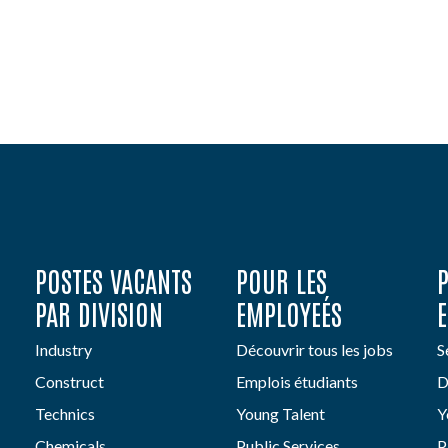
POSTES VACANTS
POUR LES
PAR DIVISION
EMPLOYEÉS
Industry
Découvrir tous les jobs
S
Construct
Emplois étudiants
D
Technics
Young Talent
Y
Chemicals
Public Services
P