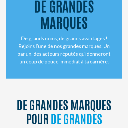
DE GRANDES
NL
FR
EN
MARQUES
De grands noms, de grands avantages !
Rejoins l'une de nos grandes marques. Un
par un, des acteurs réputés qui donneront
un coup de pouce immédiat à ta carrière.
DE GRANDES MARQUES
POUR
DE GRANDES