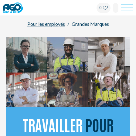
0
Pour les employés
Pour les employés
Grandes Marques
Pour les employeurs
À propos d'AGO
Nouvelles
Bureaux
Mon AGO
TRAVAILLER
POUR
Contact