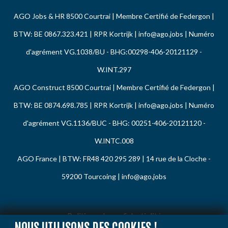
AGO Jobs & HR 8500 Courtrai | Membre Certifié de Federgon |
BTW: BE 0867.323.421 | RPR Kortrijk |
info@ago.jobs
| Numéro
d'agrément VG.1038/BU - BHG:00298-406-20121129 -
W.INT.297
AGO Construct 8500 Courtrai | Membre Certifié de Federgon |
BTW: BE 0874.698.785 | RPR Kortrijk |
info@ago.jobs
| Numéro
d'agrément VG.1136/BUC - BHG: 00251-406-20121120 -
W.INTC.008
AGO France | BTW: FR48 420 295 289 | 14 rue de la Cloche -
59200 Tourcoing |
info@ago.jobs
Politique de confidentialité
NOUS UTILISONS DES COOKIES !