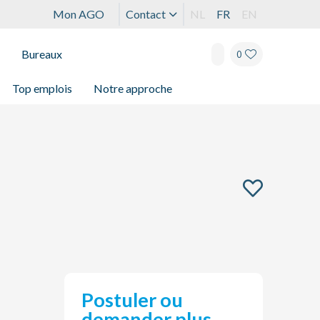
Mon AGO
Contact
NL
FR
EN
Bureaux
0
Top emplois
Notre approche
Postuler ou
demander plus