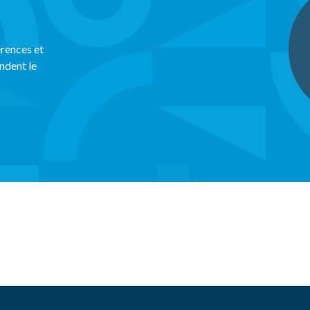
rences et
ndent le