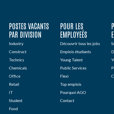
POSTES VACANTS
POUR LES
PAR DIVISION
EMPLOYEÉS
Industry
Découvrir tous les jobs
S
Construct
Emplois étudiants
D
Technics
Young Talent
Y
Chemicals
Public Services
P
Office
Flexi
C
Retail
Top emplois
IT
Pourquoi AGO
Student
Contact
Food