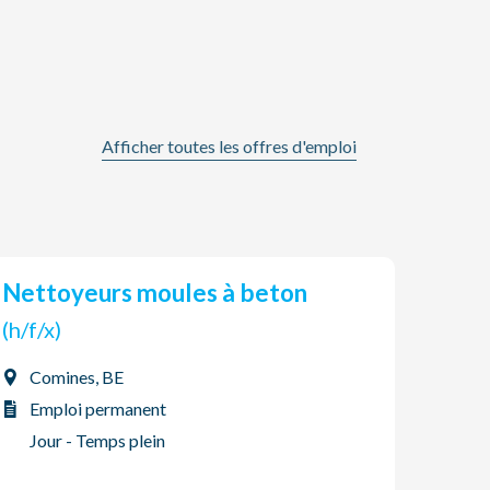
Afficher toutes les offres d'emploi
Nettoyeurs moules à beton
Ope
(h/f/x)
(h/f/x
Comines, BE
Com
Emploi permanent
Emp
Jour - Temps plein
Sys