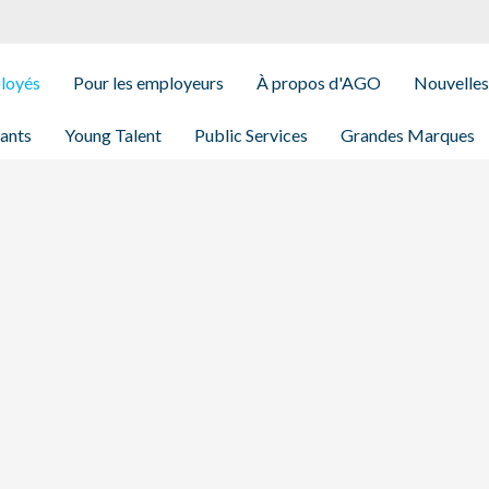
ployés
Pour les employeurs
À propos d'AGO
Nouvelles
iants
Young Talent
Public Services
Grandes Marques