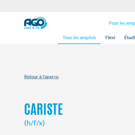
Pour les employés
Pour les em
Tous les emplois
Flexi
Étud
Pour les employeurs
À propos d'AGO
Retour à l'aperçu
Nouvelles
Bureaux
CARISTE
Mon AGO
(h/f/x)
Contact