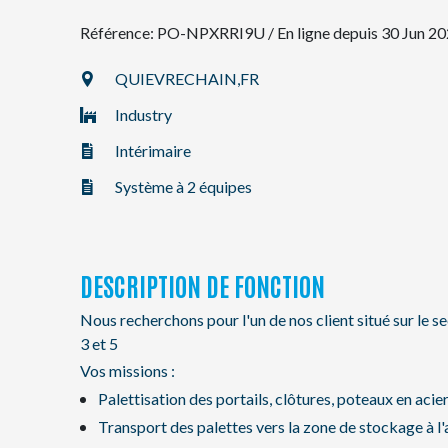
Référence: PO-NPXRRI9U
/
En ligne depuis 30 Jun 2
NL
QUIEVRECHAIN,
FR
Industry
FR
Intérimaire
EN
Système à 2 équipes
DESCRIPTION DE FONCTION
Nous recherchons pour l'un de nos client situé sur le s
3 et 5
Vos missions :
Palettisation des portails, clôtures, poteaux en acie
Transport des palettes vers la zone de stockage à l'