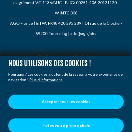
d'agrément VG.1136/BUC - BHG: 00251-406-20121120 -
W.INTC.008
AGO France | BTW: FR48 420 295 289 | 14 rue de la Cloche -
59200 Tourcoing |
info@ago.jobs
Politique de confidentialité
NOUS UTILISONS DES COOKIES !
Politique de cookies
Pourquoi ? Les cookies ajoutent de la saveur à votre expérience de
Code de conduite
navigation !
Plus d'informations
Plainte / Rapporter
Conditions
Accepter tous les cookies
Faites votre propre choix