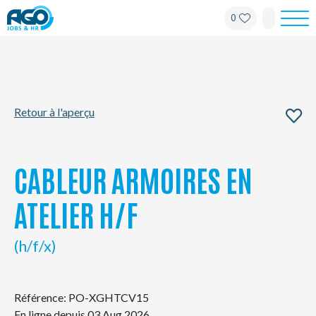
0
Pour les employés
Pour les employeurs
Retour à l'aperçu
À propos d'AGO
Nouvelles
CABLEUR ARMOIRES EN
Bureaux
ATELIER H/F
Mon AGO
(h/f/x)
Contact
Référence: PO-XGHTCV15
En ligne depuis 03 Aug 2026