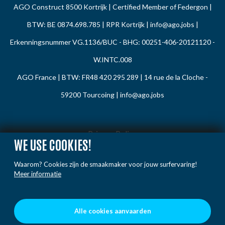
AGO Construct 8500 Kortrijk | Certified Member of Federgon |
BTW: BE 0874.698.785 | RPR Kortrijk |
info@ago.jobs
|
Erkenningsnummer VG.1136/BUC - BHG: 00251-406-20121120 -
W.INTC.008
AGO France | BTW: FR48 420 295 289 | 14 rue de la Cloche -
59200 Tourcoing |
info@ago.jobs
Privacy Policy
WE USE COOKIES!
Cookie Policy
Waarom? Cookies zijn de smaakmaker voor jouw surfervaring!
Gedragsregels
Meer informatie
Klacht / Melding
Voorwaarden
Alle cookies aanvaarden