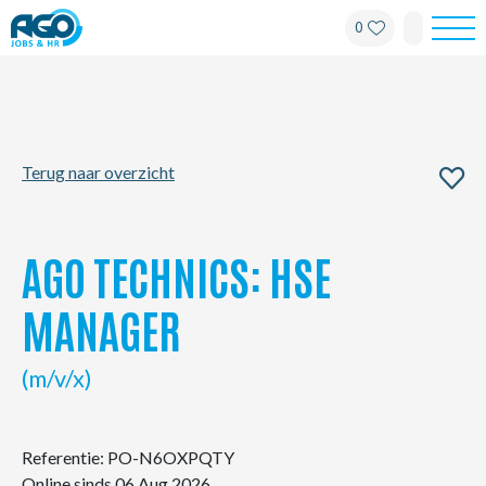
0
Werknemers
Werkgevers
Terug naar overzicht
Over AGO
Nieuws
AGO TECHNICS: HSE
Kantoren
MANAGER
My AGO
(m/v/x)
Contact
Referentie: PO-N6OXPQTY
Online sinds 06 Aug 2026