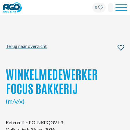
0
Werknemers
Werkgevers
Terug naar overzicht
Over AGO
Nieuws
WINKELMEDEWERKER
Kantoren
FOCUS BAKKERIJ
My AGO
(m/v/x)
Contact
Referentie: PO-NRPQGVT3
Online sinds 26 Jun 2026