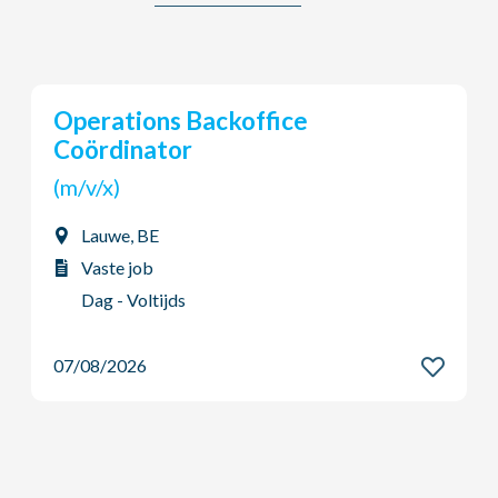
Young Potential Planner
(m/v/x)
Ardooie, BE
Vaste job
Dag - Voltijds
07/08/2026