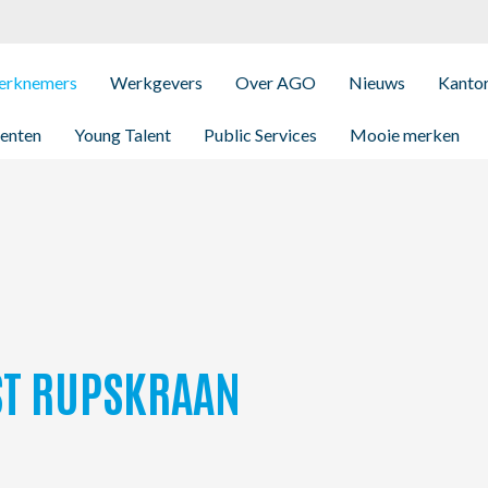
rknemers
Werkgevers
Over AGO
Nieuws
Kanto
enten
Young Talent
Public Services
Mooie merken
T RUPSKRAAN