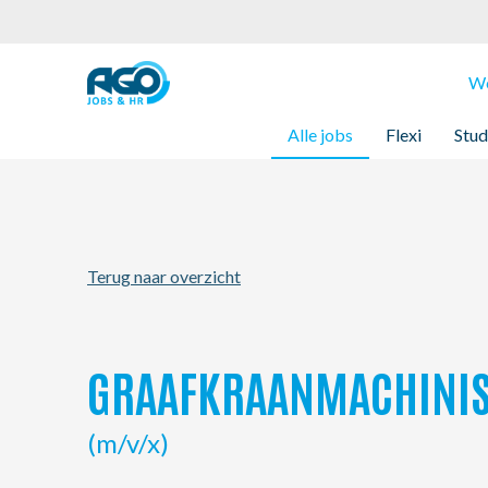
Werknemers
We
Alle jobs
Flexi
Stud
Werkgevers
Over AGO
Terug naar overzicht
Nieuws
Kantoren
GRAAFKRAANMACHINIS
My AGO
(m/v/x)
Contact