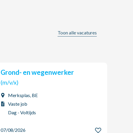
Toon alle vacatures
Grond- en wegenwerker
AGO Jobs & HR zoekt een
(tijd
(m/v/x)
(m/v
Merksplas, BE
Boo
Vaste job
Int
Dag - Voltijds
Dag
07/08/2026