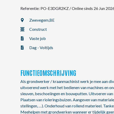
Referentie: PO-E3DGR2KZ
/
Online sinds 26 Jun 202
NL
Zwevegem,
BE
Construct
FR
Vaste job
EN
Dag - Voltijds
FUNCTIEOMSCHRIJVING
Als grondwerker / kraanmachinist werk je mee aan div
uitvoerend werk met het bedienen van machines en on
sleuven, beschoeiingen en bouwputten. Uitvoeren van 
Plaatsen van rioleringsbuizen. Aangeven van material
stellingen, …). Onderhoud van rollend materieel. Tanke
Meehelpen met grondwerken wanneer er tijdelijk geen