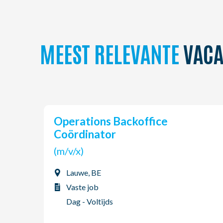
MEEST RELEVANTE
VACA
Operations Backoffice
Coördinator
(m/v/x)
Lauwe, BE
Vaste job
Dag - Voltijds