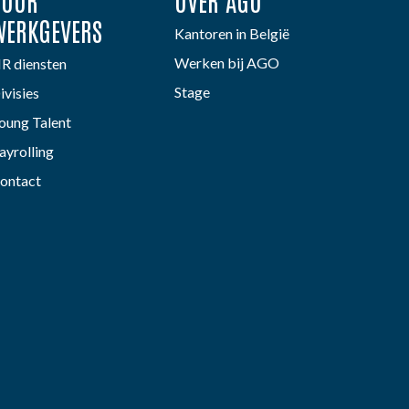
VOOR
OVER AGO
WERKGEVERS
Kantoren in België
Werken bij AGO
R diensten
Stage
ivisies
oung Talent
ayrolling
ontact