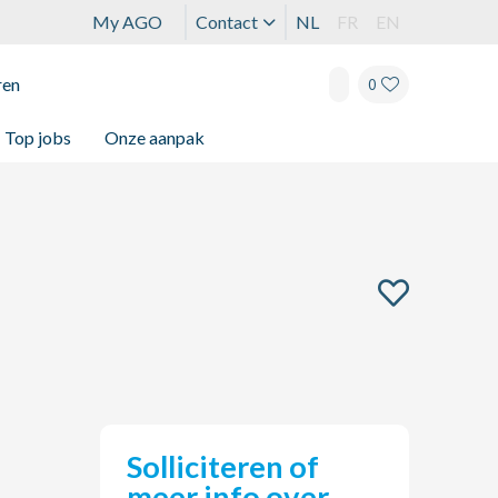
My AGO
Contact
NL
FR
EN
ren
0
Top jobs
Onze aanpak
Solliciteren of
meer info over