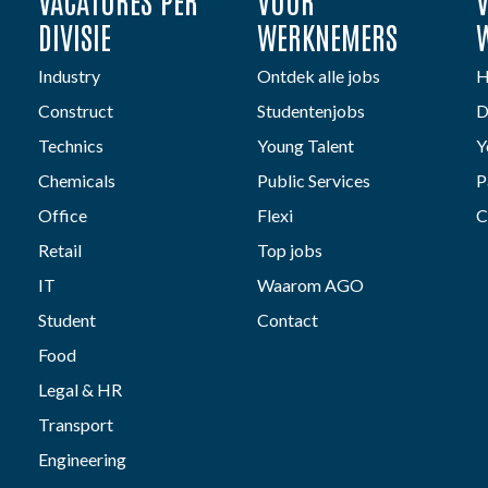
VACATURES PER
VOOR
DIVISIE
WERKNEMERS
Industry
Ontdek alle jobs
H
Construct
Studentenjobs
D
Technics
Young Talent
Y
Chemicals
Public Services
P
Office
Flexi
C
Retail
Top jobs
IT
Waarom AGO
Student
Contact
Food
Legal & HR
Transport
Engineering