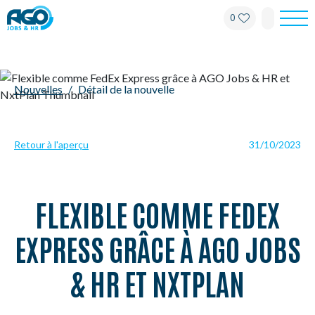
0
Pour les employés
Nouvelles
Détail de la nouvelle
Pour les employeurs
À propos d'AGO
Retour à l'aperçu
31/10/2023
Nouvelles
Bureaux
FLEXIBLE COMME FEDEX
EXPRESS GRÂCE À AGO JOBS
Mon AGO
& HR ET NXTPLAN
Contact