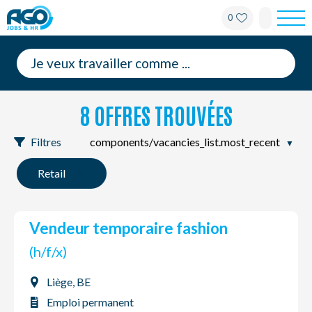
0
Pour les employés
Pour les employeurs
8 OFFRES TROUVÉES
À propos d'AGO
Filtres
Nouvelles
Retail
Bureaux
vendeur temporaire fashion
Mon AGO
(h/f/x)
Contact
Liège, BE
Emploi permanent