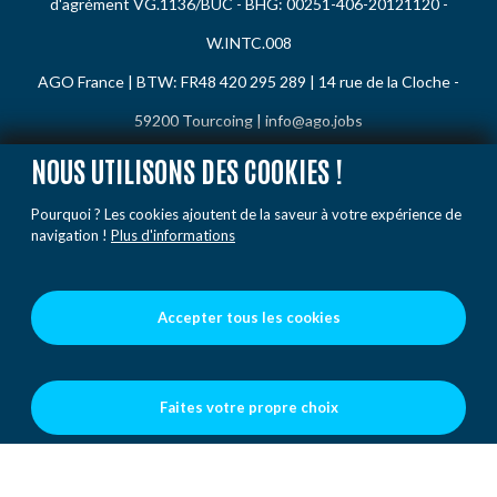
d'agrément VG.1136/BUC - BHG: 00251-406-20121120 -
W.INTC.008
AGO France | BTW: FR48 420 295 289 | 14 rue de la Cloche -
59200 Tourcoing |
info@ago.jobs
NOUS UTILISONS DES COOKIES !
Politique de confidentialité
Pourquoi ? Les cookies ajoutent de la saveur à votre expérience de
navigation !
Plus d'informations
Politique de cookies
Code de conduite
Plainte / Rapporter
Accepter tous les cookies
Conditions
Faites votre propre choix