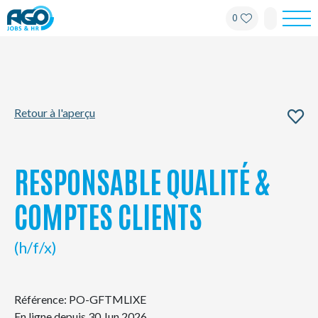
0
Pour les employés
Pour les employeurs
Retour à l'aperçu
À propos d'AGO
Nouvelles
RESPONSABLE QUALITÉ &
Bureaux
COMPTES CLIENTS
Mon AGO
(h/f/x)
Contact
Référence: PO-GFTMLIXE
En ligne depuis 30 Jun 2026