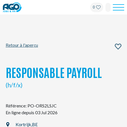
0
Pour les employés
Pour les employeurs
Retour à l'aperçu
À propos d'AGO
Nouvelles
RESPONSABLE PAYROLL
Bureaux
(h/f/x)
Mon AGO
Référence: PO-ORS2LSJC
En ligne depuis 03 Jul 2026
Contact
Kortrijk,
BE