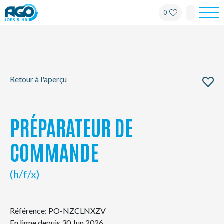
0
Pour les employés
Pour les employeurs
Retour à l'aperçu
À propos d'AGO
Nouvelles
PRÉPARATEUR DE
Bureaux
COMMANDE
Mon AGO
(h/f/x)
Contact
Référence: PO-NZCLNXZV
En ligne depuis 30 Jun 2026