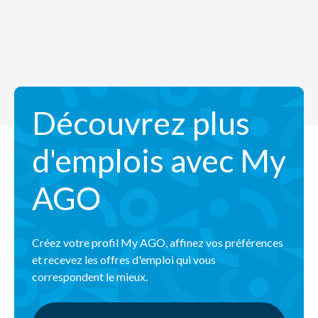
Découvrez plus
d'emplois avec My
AGO
Créez votre profil My AGO, affinez vos préférences
et recevez les offres d'emploi qui vous
correspondent le mieux.