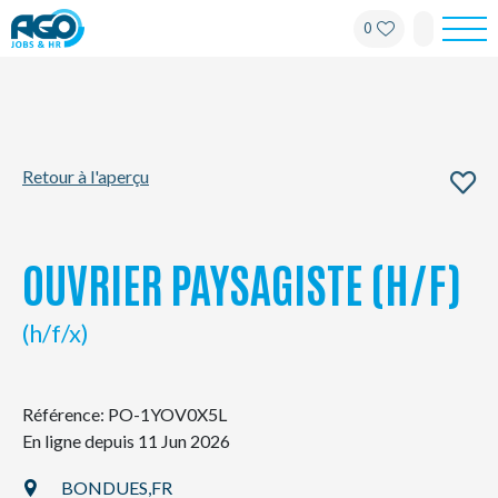
0
Pour les employés
Pour les employeurs
Retour à l'aperçu
À propos d'AGO
Nouvelles
OUVRIER PAYSAGISTE (H/F)
Bureaux
(h/f/x)
Mon AGO
Référence: PO-1YOV0X5L
En ligne depuis 11 Jun 2026
Contact
BONDUES,
FR