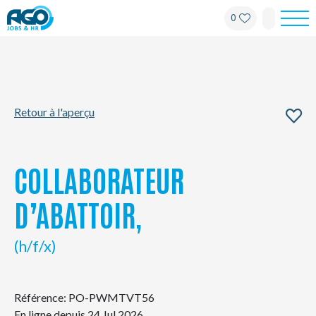
0
Pour les employés
Pour les employeurs
Retour à l'aperçu
À propos d'AGO
Nouvelles
COLLABORATEUR
Bureaux
D’ABATTOIR,
Mon AGO
(h/f/x)
Contact
Référence: PO-PWMTVT56
En ligne depuis 24 Jul 2026