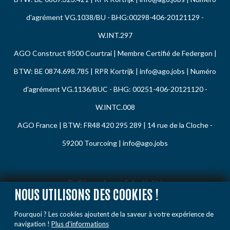
d'agrément VG.1038/BU - BHG:00298-406-20121129 -
W.INT.297
AGO Construct 8500 Courtrai | Membre Certifié de Federgon |
BTW: BE 0874.698.785 | RPR Kortrijk |
info@ago.jobs
| Numéro
d'agrément VG.1136/BUC - BHG: 00251-406-20121120 -
W.INTC.008
AGO France | BTW: FR48 420 295 289 | 14 rue de la Cloche -
59200 Tourcoing |
info@ago.jobs
Politique de confidentialité
NOUS UTILISONS DES COOKIES !
Politique de cookies
Pourquoi ? Les cookies ajoutent de la saveur à votre expérience de
Code de conduite
navigation !
Plus d'informations