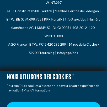
W.INT.297
AGO Construct 8500 Courtrai | Membre Certifié de Federgon |
BTW: BE 0874.698.785 | RPR Kortrijk |
info@ago.jobs
| Numéro
d'agrément VG.1136/BUC - BHG: 00251-406-20121120 -
W.INTC.008
AGO France | BTW: FR48 420 295 289 | 14 rue de la Cloche -
59200 Tourcoing |
info@ago.jobs
Politique de confidentialité
NOUS UTILISONS DES COOKIES !
Politique de cookies
Pourquoi ? Les cookies ajoutent de la saveur à votre expérience de
Code de conduite
navigation !
Plus d'informations
Plainte / Rapporter
Conditions