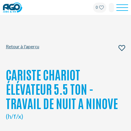
0
Pour les employés
Pour les employeurs
Retour à l'aperçu
À propos d'AGO
Nouvelles
CARISTE CHARIOT
Bureaux
ÉLÉVATEUR 5.5 TON -
TRAVAIL DE NUIT A NINOVE
Mon AGO
(h/f/x)
Contact