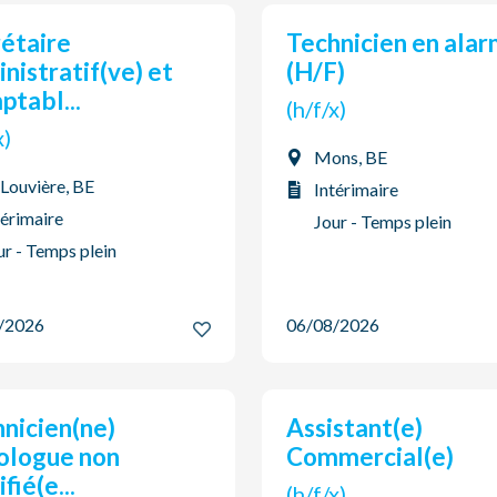
Technicien en alarmes
nistratif(ve) et
(H/F)
tabl...
(h/f/x)
/x)
Mons, BE
 Louvière, BE
Intérimaire
térimaire
Jour - Temps plein
ur - Temps plein
8/2026
06/08/2026
Assistant(e)
ologue non
Commercial(e)
fié(e...
(h/f/x)