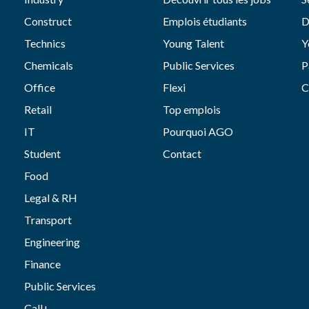
Construct
Emplois étudiants
D
Technics
Young Talent
Y
Chemicals
Public Services
P
Office
Flexi
C
Retail
Top emplois
IT
Pourquoi AGO
Student
Contact
Food
Legal & RH
Transport
Engineering
Finance
Public Services
Call+