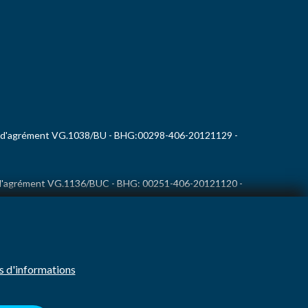
 d'agrément VG.1038/BU - BHG:00298-406-20121129 -
d'agrément VG.1136/BUC - BHG: 00251-406-20121120 -
fo@ago.jobs
s d'informations
e / Rapporter
Conditions