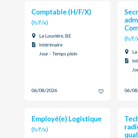
Comptable (H/F/X)
Secrétaire
admi
(h/f/x)
Comp
La Louvière, BE
(h/f
Intérimaire
La
Jour - Temps plein
In
Jo
06/08/2026
06/0
Employé(e) Logistique
Technicien(ne)
radi
(h/f/x)
quali