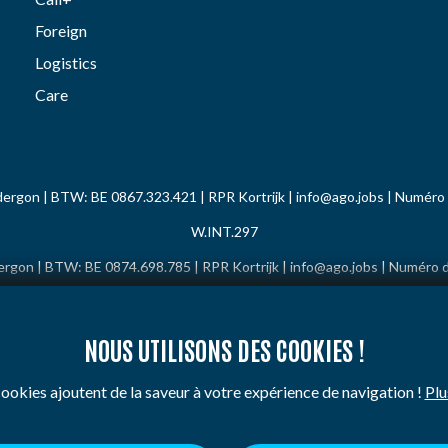
Foreign
Logistics
Care
ergon | BTW: BE 0867.323.421 | RPR Kortrijk |
info@ago.jobs
| Numéro
W.INT.297
rgon | BTW: BE 0874.698.785 | RPR Kortrijk |
info@ago.jobs
| Numéro 
W.INTC.008
 | BTW: FR48 420 295 289 | 14 rue de la Cloche - 59200 Tourcoing |
in
NOUS UTILISONS DES COOKIES !
ookies ajoutent de la saveur à votre expérience de navigation !
Plu
Politique de cookies
Code de conduite
Plaint