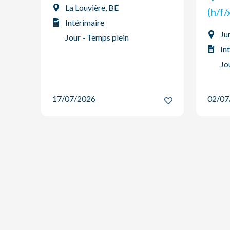
La Louvière, BE
(h/f
Intérimaire
Ju
Jour - Temps plein
In
Jo
17/07/2026
02/0