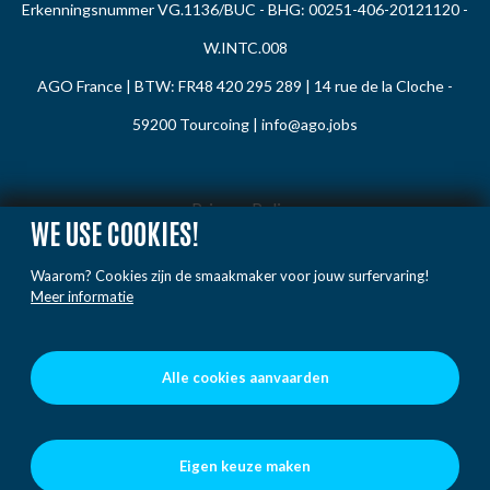
Erkenningsnummer VG.1136/BUC - BHG: 00251-406-20121120 -
W.INTC.008
AGO France | BTW: FR48 420 295 289 | 14 rue de la Cloche -
59200 Tourcoing |
info@ago.jobs
Privacy Policy
WE USE COOKIES!
Cookie Policy
Waarom? Cookies zijn de smaakmaker voor jouw surfervaring!
Gedragsregels
Meer informatie
Klacht / Melding
Voorwaarden
Alle cookies aanvaarden
Eigen keuze maken