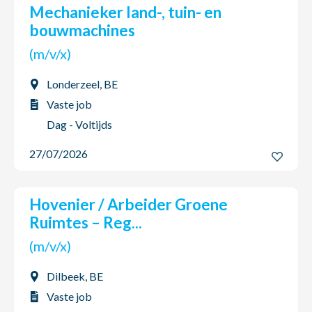
Mechanieker land-, tuin- en
bouwmachines
(m/v/x)
Londerzeel, BE
Vaste job
Dag - Voltijds
27/07/2026
Hovenier / Arbeider Groene
Ruimtes – Reg...
(m/v/x)
Dilbeek, BE
Vaste job