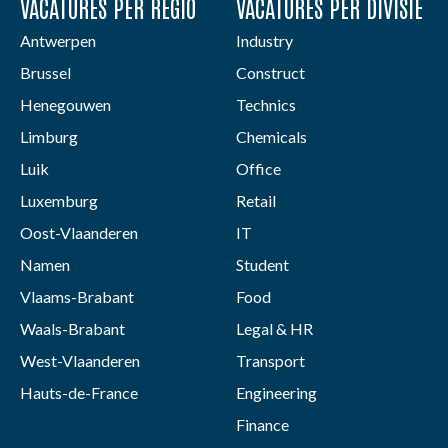
VACATURES PER REGIO
VACATURES PER DIVISIE
Antwerpen
Industry
Brussel
Construct
Henegouwen
Technics
Limburg
Chemicals
Luik
Office
Luxemburg
Retail
Oost-Vlaanderen
IT
Namen
Student
Vlaams-Brabant
Food
Waals-Brabant
Legal & HR
West-Vlaanderen
Transport
Hauts-de-France
Engineering
Finance