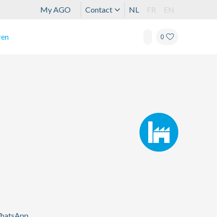
My AGO
Contact
NL
FR
EN
ren
0
 WhatsApp