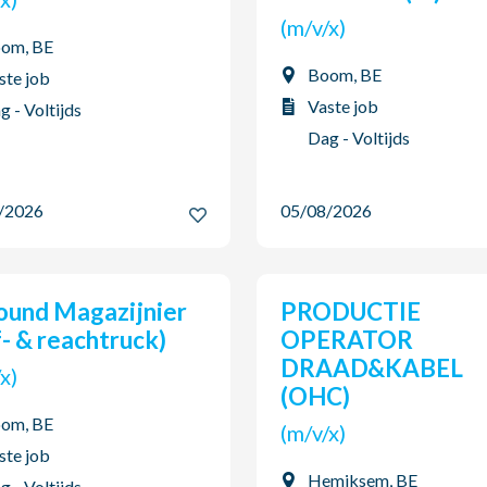
(m/v/x)
om, BE
Boom, BE
ste job
Vaste job
g - Voltijds
Dag - Voltijds
8/2026
05/08/2026
PRODUCTIE
- & reachtruck)
OPERATOR
DRAAD&KABEL
v/x)
(OHC)
om, BE
(m/v/x)
ste job
Hemiksem, BE
g - Voltijds