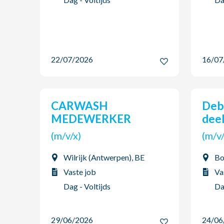
22/07/2026
16/0
CARWASH
Debriefmedewerker
MEDEWERKER
deel
(m/v/x)
(m/
Wilrijk (Antwerpen), BE
Bo
Vaste job
Va
Dag - Voltijds
Da
29/06/2026
24/0