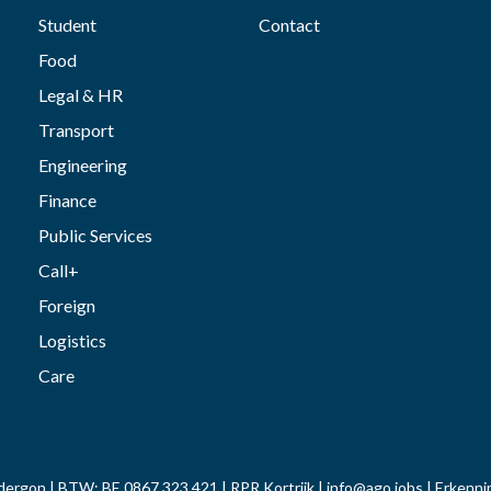
Student
Contact
Food
Legal & HR
Transport
Engineering
Finance
Public Services
Call+
Foreign
Logistics
Care
dergon | BTW: BE 0867.323.421 | RPR Kortrijk |
info@ago.jobs
| Erkenn