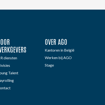
VOOR
OVER AGO
WERKGEVERS
Kantoren in België
Werken bij AGO
R diensten
Stage
ivisies
oung Talent
ayrolling
ontact