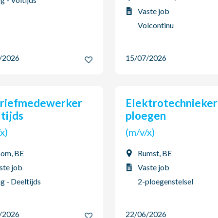
Vaste job
Volcontinu
7/2026
15/07/2026
Elektrotechnieker 2
tijds
ploegen
v/x)
(m/v/x)
om, BE
Rumst, BE
ste job
Vaste job
g - Deeltijds
2-ploegenstelsel
6/2026
22/06/2026