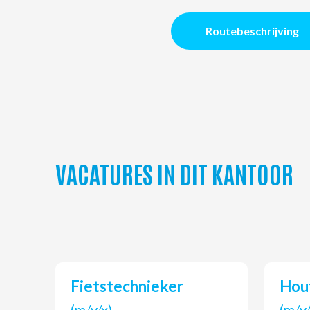
Routebeschrijving
VACATURES IN DIT KANTOOR
Fietstechnieker
Ho
(m/v/x)
(m/