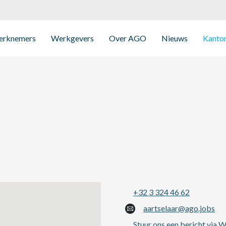
rknemers
Werkgevers
Over AGO
Nieuws
Kanto
+32 3 324 46 62
aartselaar@ago.jobs
Stuur ons een bericht via