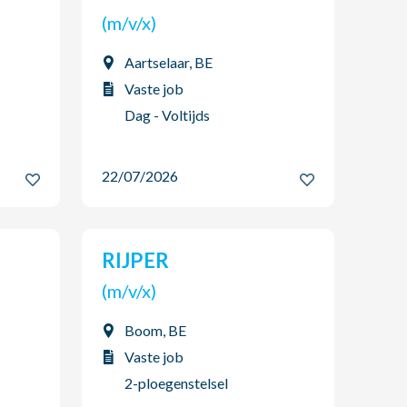
(m/v/x)
Aartselaar, BE
Vaste job
Dag - Voltijds
22/07/2026
RIJPER
(m/v/x)
Boom, BE
Vaste job
2-ploegenstelsel