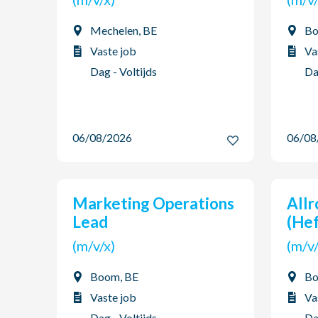
Mechelen, BE
Bo
Vaste job
Va
Dag - Voltijds
Da
06/08/2026
06/0
Marketing Operations
Allround Magazijnier
Lead
(Hef
(m/v/x)
(m/
Boom, BE
Bo
Vaste job
Va
Dag - Voltijds
Da