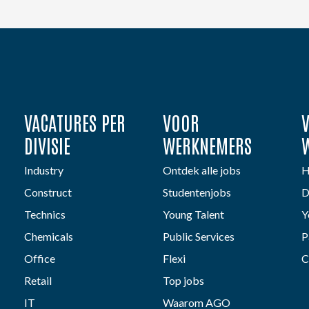
VACATURES PER
VOOR
DIVISIE
WERKNEMERS
Industry
Ontdek alle jobs
H
Construct
Studentenjobs
D
Technics
Young Talent
Y
Chemicals
Public Services
P
Office
Flexi
C
Retail
Top jobs
IT
Waarom AGO