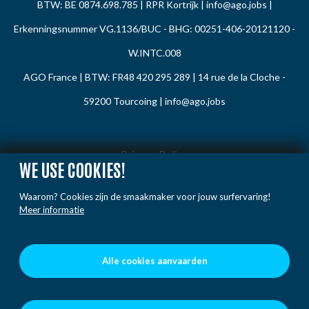
BTW: BE 0874.698.785 | RPR Kortrijk |
info@ago.jobs
|
Erkenningsnummer VG.1136/BUC - BHG: 00251-406-20121120 -
W.INTC.008
AGO France | BTW: FR48 420 295 289 | 14 rue de la Cloche -
59200 Tourcoing |
info@ago.jobs
Privacy Policy
WE USE COOKIES!
Cookie Policy
Waarom? Cookies zijn de smaakmaker voor jouw surfervaring!
Gedragsregels
Meer informatie
Klacht / Melding
Voorwaarden
Alle cookies aanvaarden