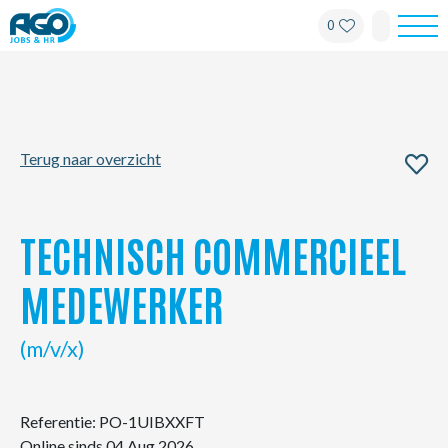
0
Werknemers
Werkgevers
Terug naar overzicht
Over AGO
Nieuws
TECHNISCH COMMERCIEEL
Kantoren
MEDEWERKER
My AGO
(m/v/x)
Contact
Referentie: PO-1UIBXXFT
Online sinds 04 Aug 2026