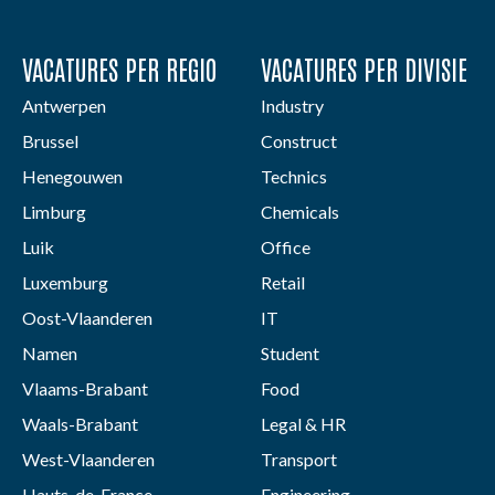
VACATURES PER REGIO
VACATURES PER DIVISIE
Antwerpen
Industry
Brussel
Construct
Henegouwen
Technics
Limburg
Chemicals
Luik
Office
Luxemburg
Retail
Oost-Vlaanderen
IT
Namen
Student
Vlaams-Brabant
Food
Waals-Brabant
Legal & HR
West-Vlaanderen
Transport
Hauts-de-France
Engineering