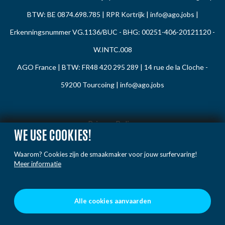
BTW: BE 0874.698.785 | RPR Kortrijk |
info@ago.jobs
|
Erkenningsnummer VG.1136/BUC - BHG: 00251-406-20121120 -
W.INTC.008
AGO France | BTW: FR48 420 295 289 | 14 rue de la Cloche -
59200 Tourcoing |
info@ago.jobs
Privacy Policy
WE USE COOKIES!
Cookie Policy
Waarom? Cookies zijn de smaakmaker voor jouw surfervaring!
Gedragsregels
Meer informatie
Klacht / Melding
Voorwaarden
Alle cookies aanvaarden