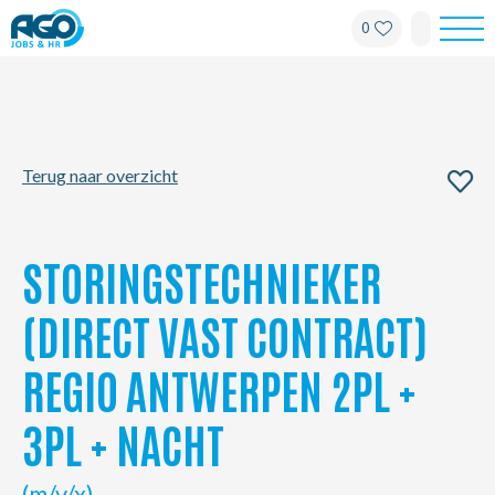
0
Werknemers
Werkgevers
Terug naar overzicht
Over AGO
Nieuws
STORINGSTECHNIEKER
Kantoren
(DIRECT VAST CONTRACT)
REGIO ANTWERPEN 2PL +
My AGO
3PL + NACHT
Contact
(m/v/x)