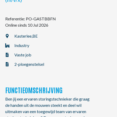
NL
FR
EN
Referentie: PO-GASTBBFN
Online sinds 10 Jul 2026
Kasterlee,
BE
Industry
Vaste job
2-ploegenstelsel
FUNCTIEOMSCHRIJVING
Ben jij een ervaren storingstechnieker die graag
de handen uit de mouwen steekt en deel wil
uitmaken van een toegewijd team van ervaren