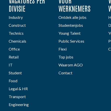
VACATURES PER
VOOR
DIVISIE
WERKNEMERS
Industry
Ontdek alle jobs
H
Construct
Studentenjobs
D
Technics
Young Talent
Y
Chemicals
Public Services
P
Office
Flexi
C
Retail
Top jobs
IT
Waarom AGO
Student
Contact
Food
Legal & HR
Transport
Engineering