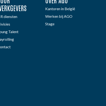
VOOR
OVER AGO
WERKGEVERS
Kantoren in België
Werken bij AGO
R diensten
Stage
ivisies
oung Talent
ayrolling
ontact