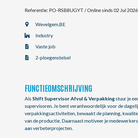
Referentie: PO-RSB8UGYT
/
Online sinds 02 Jul 2026
NL
Wevelgem,
BE
Industry
FR
Vaste job
EN
2-ploegenstelsel
FUNCTIEOMSCHRIJVING
Als
Shift Supervisor Afvul & Verpakking
stuur je ee
supervisoren. Je bent verantwoordelijk voor de dageli
verpakkingsactiviteiten, bewaakt de planning, kwalitei
van de productie. Daarnaast motiveer je medewerkers, 
aan verbeterprojecten.