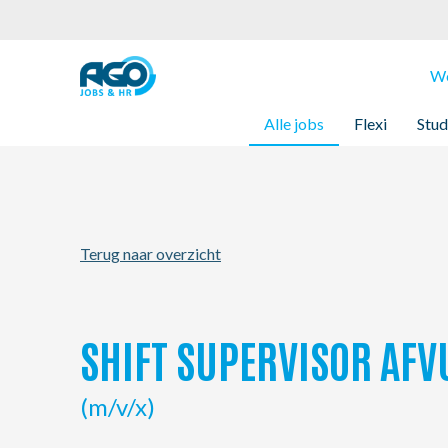
Werknemers
We
Alle jobs
Flexi
Stud
Werkgevers
Over AGO
Terug naar overzicht
Nieuws
Kantoren
SHIFT SUPERVISOR AFV
My AGO
(m/v/x)
Contact