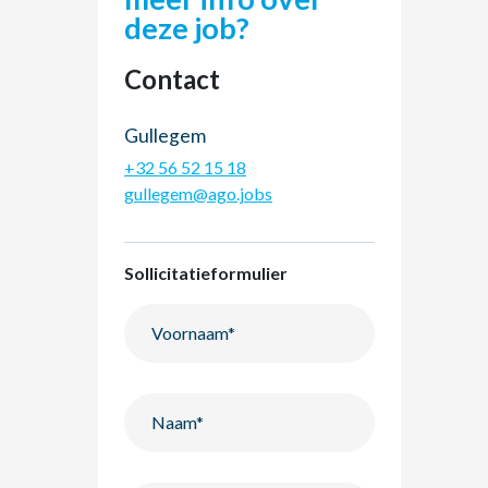
deze job?
Contact
Gullegem
+32 56 52 15 18
gullegem@ago.jobs
Sollicitatieformulier