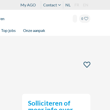
My AGO
Contact
NL
FR
EN
ren
0
Top jobs
Onze aanpak
Solliciteren of
meer info over