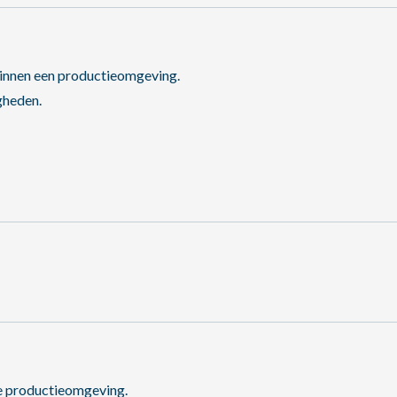
binnen een productieomgeving.
gheden.
de productieomgeving.