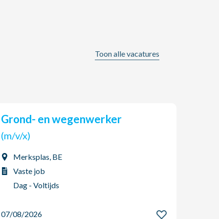
Toon alle vacatures
Grond- en wegenwerker
AGO Jobs & HR zoekt een
(tijd
(m/v/x)
(m/v
Merksplas, BE
Boo
Vaste job
Int
Dag - Voltijds
Dag
07/08/2026