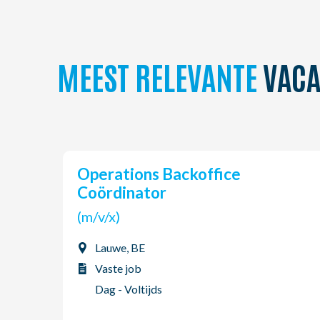
MEEST RELEVANTE
VACA
Operations Backoffice
Coördinator
(m/v/x)
Lauwe, BE
Vaste job
Dag - Voltijds