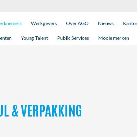
rknemers
Werkgevers
Over AGO
Nieuws
Kanto
enten
Young Talent
Public Services
Mooie merken
UL & VERPAKKING