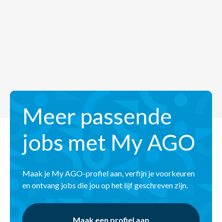
Meer passende
jobs met My AGO
Maak je My AGO-profiel aan, verfijn je voorkeuren
en ontvang jobs die jou op het lijf geschreven zijn.
Maak een profiel aan