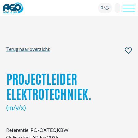
0
Werknemers
Werkgevers
Terug naar overzicht
Over AGO
Nieuws
PROJECTLEIDER
Kantoren
ELEKTROTECHNIEK.
My AGO
(m/v/x)
Contact
Referentie: PO-OXTEQKBW
Online sinds 30 Jun 2026