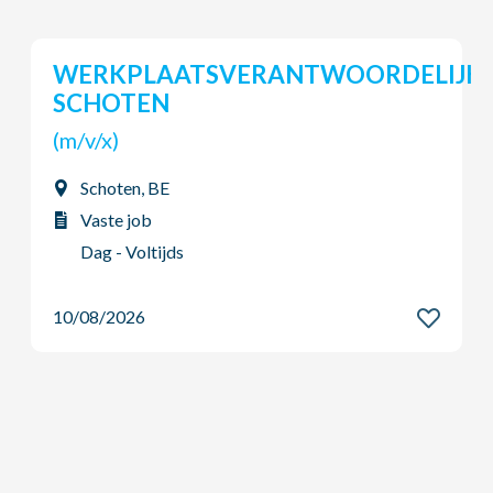
Commercieel Administratief
bediende
(m/v/x)
Moeskroen, BE
Vaste job
Dag - Voltijds
10/08/2026