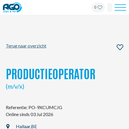
0
Werknemers
Werkgevers
Terug naar overzicht
Over AGO
Nieuws
PRODUCTIEOPERATOR
Kantoren
(m/v/x)
My AGO
Referentie: PO-9XCUMCJG
Online sinds 03 Jul 2026
Contact
Hallaar,
BE