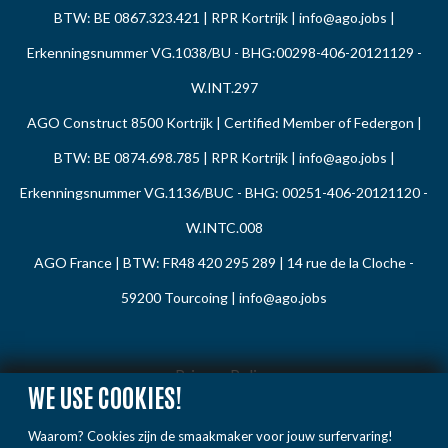
BTW: BE 0867.323.421 | RPR Kortrijk |
info@ago.jobs
|
Erkenningsnummer VG.1038/BU - BHG:00298-406-20121129 -
W.INT.297
AGO Construct 8500 Kortrijk | Certified Member of Federgon |
BTW: BE 0874.698.785 | RPR Kortrijk |
info@ago.jobs
|
Erkenningsnummer VG.1136/BUC - BHG: 00251-406-20121120 -
W.INTC.008
AGO France | BTW: FR48 420 295 289 | 14 rue de la Cloche -
59200 Tourcoing |
info@ago.jobs
Privacy Policy
WE USE COOKIES!
Cookie Policy
Waarom? Cookies zijn de smaakmaker voor jouw surfervaring!
Gedragsregels