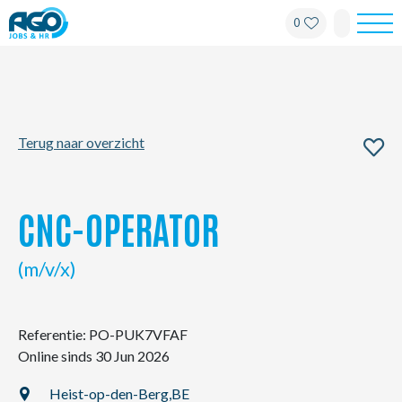
0
Werknemers
Werkgevers
Terug naar overzicht
Over AGO
Nieuws
CNC-OPERATOR
Kantoren
(m/v/x)
My AGO
Referentie: PO-PUK7VFAF
Online sinds 30 Jun 2026
Contact
Heist-op-den-Berg,
BE