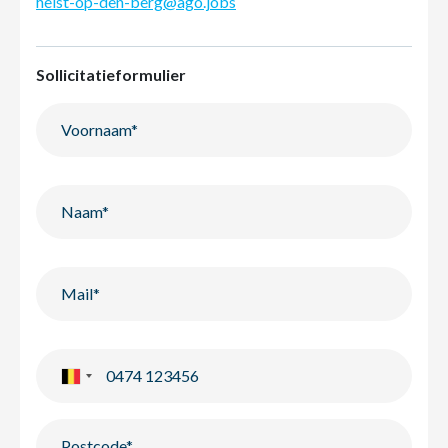
heist-op-den-berg@ago.jobs
Sollicitatieformulier