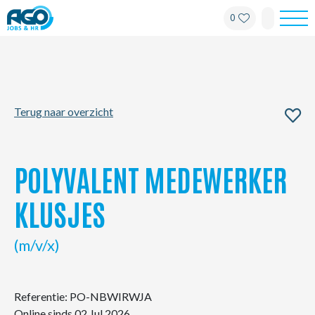
0
Werknemers
Werkgevers
Terug naar overzicht
Over AGO
Nieuws
POLYVALENT MEDEWERKER
Kantoren
KLUSJES
My AGO
(m/v/x)
Contact
Referentie: PO-NBWIRWJA
Online sinds 02 Jul 2026