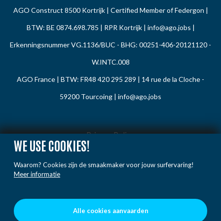
AGO Construct 8500 Kortrijk | Certified Member of Federgon |
BTW: BE 0874.698.785 | RPR Kortrijk |
info@ago.jobs
|
Erkenningsnummer VG.1136/BUC - BHG: 00251-406-20121120 -
W.INTC.008
AGO France | BTW: FR48 420 295 289 | 14 rue de la Cloche -
59200 Tourcoing |
info@ago.jobs
Privacy Policy
WE USE COOKIES!
Cookie Policy
Waarom? Cookies zijn de smaakmaker voor jouw surfervaring!
Gedragsregels
Meer informatie
Klacht / Melding
Voorwaarden
Alle cookies aanvaarden