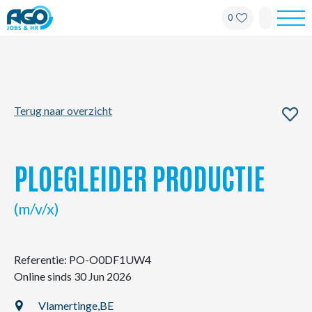
0
Werknemers
Werkgevers
Terug naar overzicht
Over AGO
Nieuws
PLOEGLEIDER PRODUCTIE
Kantoren
(m/v/x)
My AGO
Referentie: PO-O0DF1UW4
Online sinds 30 Jun 2026
Contact
Vlamertinge,
BE