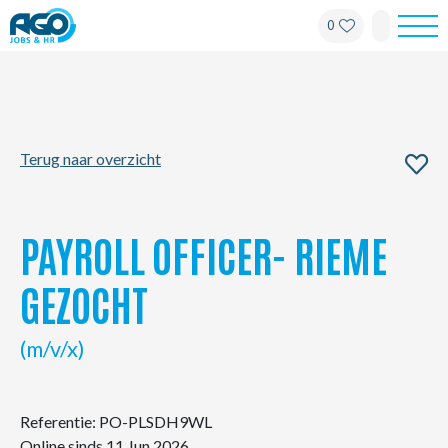
0
Werknemers
Werkgevers
Terug naar overzicht
Over AGO
Nieuws
PAYROLL OFFICER- RIEME
Kantoren
GEZOCHT
My AGO
(m/v/x)
Contact
Referentie: PO-PLSDH9WL
Online sinds 11 Jun 2026