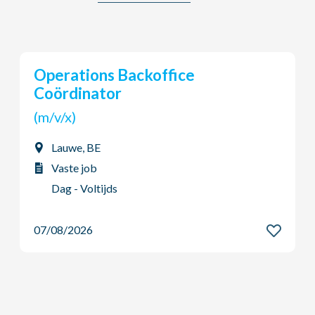
Young Potential Planner
(m/v/x)
Ardooie, BE
Vaste job
Dag - Voltijds
07/08/2026