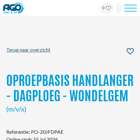
0
Werknemers
Werkgevers
Terug naar overzicht
Over AGO
Nieuws
OPROEPBASIS HANDLANGER
Kantoren
- DAGPLOEG - WONDELGEM
My AGO
(m/v/x)
Contact
Referentie: PO-20JFDPAE
Online sinds 15 Jul 2026