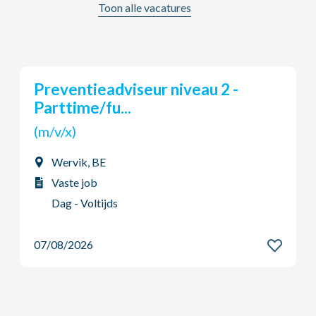
Toon alle vacatures
raadgever met administratieve
skills
(m/v/x)
Aarschot, BE
Vaste job
Dag - Voltijds
07/08/2026