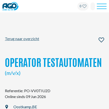
0
Werknemers
Werkgevers
Terug naar overzicht
Over AGO
Nieuws
OPERATOR TESTAUTOMATEN
Kantoren
(m/v/x)
My AGO
Referentie: PO-VV0TIU2D
Online sinds 09 Jun 2026
Contact
Oostkamp,
BE