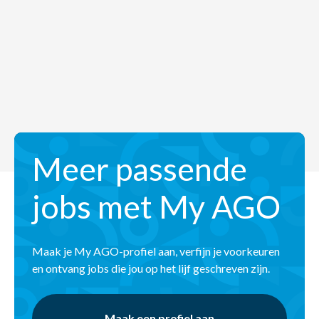
Meer passende
jobs met My AGO
Maak je My AGO-profiel aan, verfijn je voorkeuren
en ontvang jobs die jou op het lijf geschreven zijn.
Maak een profiel aan