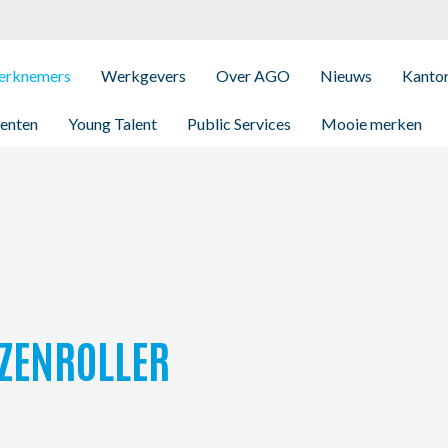
rknemers
Werkgevers
Over AGO
Nieuws
Kanto
enten
Young Talent
Public Services
Mooie merken
ZENROLLER