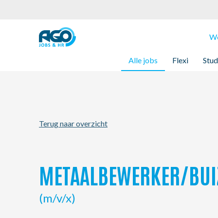
Werknemers
We
Alle jobs
Flexi
Stud
Werkgevers
Over AGO
Terug naar overzicht
Nieuws
Kantoren
METAALBEWERKER/BUI
My AGO
(m/v/x)
Contact