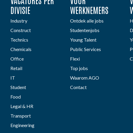
VACATURES PER
VOOR
DIVISIE
WERKNEMERS
Industry
Ontdek alle jobs
H
Construct
Studentenjobs
D
Technics
Young Talent
Y
Chemicals
Public Services
P
Office
Flexi
C
Retail
Top jobs
IT
Waarom AGO
Student
Contact
Food
Legal & HR
Transport
Engineering