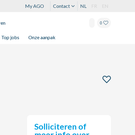
My AGO
Contact
NL
FR
EN
ren
0
Top jobs
Onze aanpak
Solliciteren of
meer info over