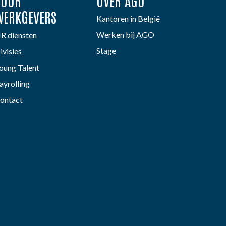
VOOR
OVER AGO
WERKGEVERS
Kantoren in België
Werken bij AGO
R diensten
Stage
ivisies
oung Talent
ayrolling
ontact