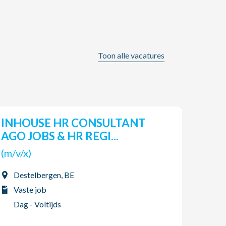
Toon alle vacatures
INHOUSE HR CONSULTANT
Pro
AGO JOBS & HR REGI...
(m/v
(m/v/x)
Tor
Destelbergen, BE
Vas
Vaste job
2-p
Dag - Voltijds
06/08