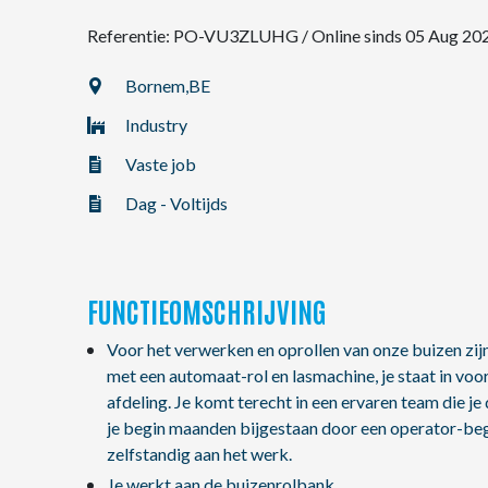
Referentie: PO-VU3ZLUHG
/
Online sinds 05 Aug 20
NL
Bornem,
BE
Industry
FR
Vaste job
EN
Dag - Voltijds
FUNCTIEOMSCHRIJVING
Voor het verwerken en oprollen van onze buizen zij
met een automaat-rol en lasmachine, je staat in voo
afdeling. Je komt terecht in een ervaren team die je 
je begin maanden bijgestaan door een operator-begel
zelfstandig aan het werk.
Je werkt aan de buizenrolbank.