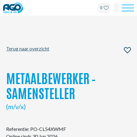
0
Werknemers
Werkgevers
Terug naar overzicht
Over AGO
Nieuws
METAALBEWERKER –
Kantoren
SAMENSTELLER
My AGO
(m/v/x)
Contact
Referentie: PO-CL54XWMF
Online sinds 30 Jun 2026