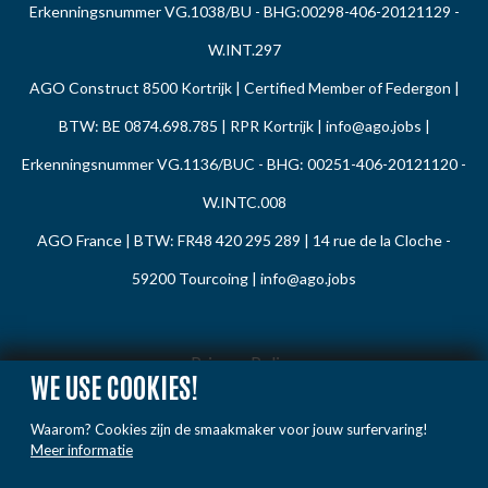
Erkenningsnummer VG.1038/BU - BHG:00298-406-20121129 -
W.INT.297
AGO Construct 8500 Kortrijk | Certified Member of Federgon |
BTW: BE 0874.698.785 | RPR Kortrijk |
info@ago.jobs
|
Erkenningsnummer VG.1136/BUC - BHG: 00251-406-20121120 -
W.INTC.008
AGO France | BTW: FR48 420 295 289 | 14 rue de la Cloche -
59200 Tourcoing |
info@ago.jobs
Privacy Policy
WE USE COOKIES!
Cookie Policy
Waarom? Cookies zijn de smaakmaker voor jouw surfervaring!
Gedragsregels
Meer informatie
Klacht / Melding