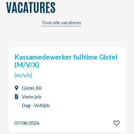
VACATURES
Toon alle vacatures
AGO Chemicals: Mechanieker in
chemiesect...
(m/v/x)
Gent, BE
Vaste job
Dag - Voltijds
07/08/2026