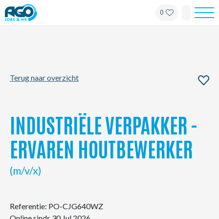
0
Werknemers
Werkgevers
Terug naar overzicht
Over AGO
Nieuws
INDUSTRIËLE VERPAKKER -
Kantoren
ERVAREN HOUTBEWERKER
My AGO
(m/v/x)
Contact
Referentie: PO-CJG640WZ
Online sinds 30 Jul 2026