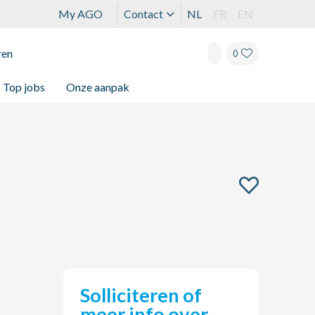
My AGO
Contact
NL
FR
EN
ren
0
Top jobs
Onze aanpak
Solliciteren of
meer info over