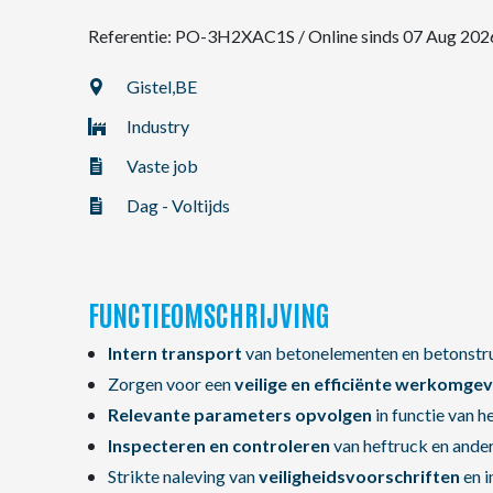
Referentie: PO-3H2XAC1S
/
Online sinds 07 Aug 202
NL
Gistel,
BE
Industry
FR
Vaste job
EN
Dag - Voltijds
FUNCTIEOMSCHRIJVING
Intern transport
van betonelementen en betonstru
Zorgen voor een
veilige en efficiënte werkomgev
Relevante parameters opvolgen
in functie van 
Inspecteren en controleren
van heftruck en ande
Strikte naleving van
veiligheidsvoorschriften
en i