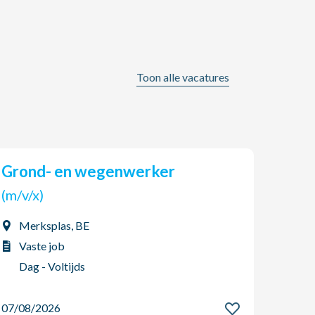
Toon alle vacatures
Grond- en wegenwerker
AGO Jobs & HR zoekt een
(tijd
(m/v/x)
(m/v
Merksplas, BE
Boo
Vaste job
Int
Dag - Voltijds
Dag
07/08/2026