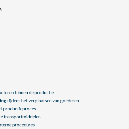
6
cturen binnen de productie
ing
tijdens het verplaatsen van goederen
het productieproces
re transportmiddelen
nterne procedures