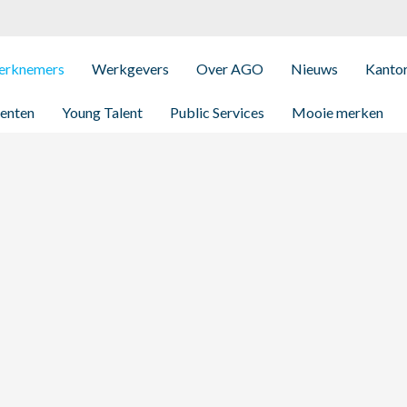
rknemers
Werkgevers
Over AGO
Nieuws
Kanto
enten
Young Talent
Public Services
Mooie merken