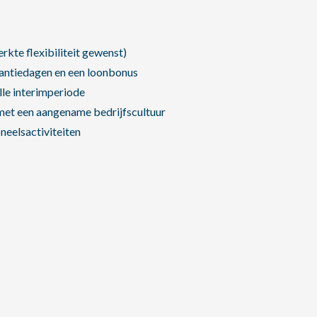
te flexibiliteit gewenst)
kantiedagen en een loonbonus
lle interimperiode
met een aangename bedrijfscultuur
eelsactiviteiten