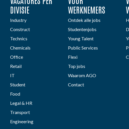
VACATURES PER
VOOR
DIVISIE
WERKNEMERS
Industry
Ontdek alle jobs
H
Construct
Studentenjobs
D
Technics
Young Talent
Y
Chemicals
Public Services
P
Office
Flexi
C
Retail
Top jobs
IT
Waarom AGO
Student
Contact
Food
Legal & HR
Transport
Engineering