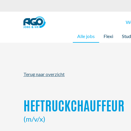
Werknemers
We
Alle jobs
Flexi
Stud
Werkgevers
Over AGO
Terug naar overzicht
Nieuws
Kantoren
HEFTRUCKCHAUFFEUR
My AGO
(m/v/x)
Contact