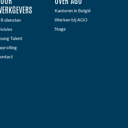
VOOR
OVER AGO
WERKGEVERS
Kantoren in België
Werken bij AGO
R diensten
Stage
ivisies
oung Talent
ayrolling
ontact