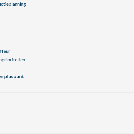
ctieplanning
ffeur
pprioriteiten
en
pluspunt