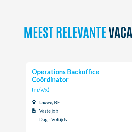
MEEST RELEVANTE
VACA
Operations Backoffice
Coördinator
(m/v/x)
Lauwe, BE
Vaste job
Dag - Voltijds