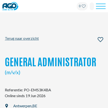
0
Werknemers
Werkgevers
Terug naar overzicht
Over AGO
Nieuws
GENERAL ADMINISTRATOR
Kantoren
(m/v/x)
My AGO
Referentie: PO-EMS3K4BA
Online sinds 19 Jun 2026
Contact
Antwerpen,
BE