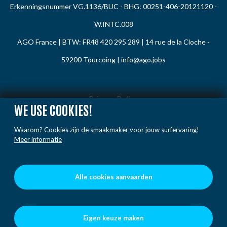
Erkenningsnummer VG.1136/BUC - BHG: 00251-406-20121120 -
W.INTC.008
AGO France | BTW: FR48 420 295 289 | 14 rue de la Cloche -
59200 Tourcoing |
info@ago.jobs
Privacy Policy
WE USE COOKIES!
Cookie Policy
Waarom? Cookies zijn de smaakmaker voor jouw surfervaring!
Gedragsregels
Meer informatie
Klacht / Melding
Voorwaarden
Alle cookies aanvaarden
Eigen keuze maken