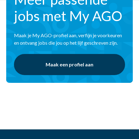
jobs met My AGO
Maak je My AGO-profiel aan, verfijn je voorkeuren
en ontvang jobs die jou op het lijf geschreven zijn.
Maak een profiel aan