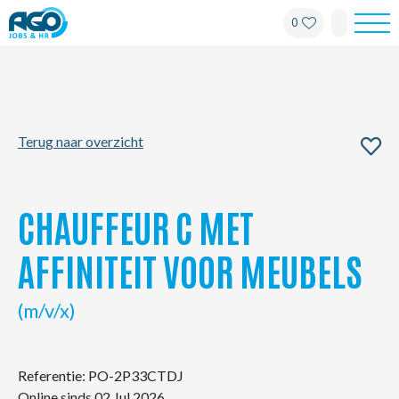
0
Werknemers
Werkgevers
Terug naar overzicht
Over AGO
Nieuws
CHAUFFEUR C MET
Kantoren
AFFINITEIT VOOR MEUBELS
My AGO
(m/v/x)
Contact
Referentie: PO-2P33CTDJ
Online sinds 02 Jul 2026