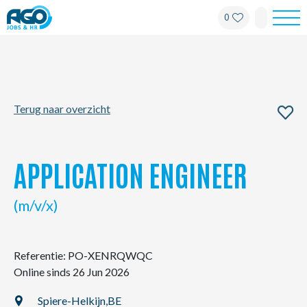
0
Werknemers
Werkgevers
Terug naar overzicht
Over AGO
Nieuws
APPLICATION ENGINEER
Kantoren
(m/v/x)
My AGO
Referentie: PO-XENRQWQC
Online sinds 26 Jun 2026
Contact
Spiere-Helkijn,
BE