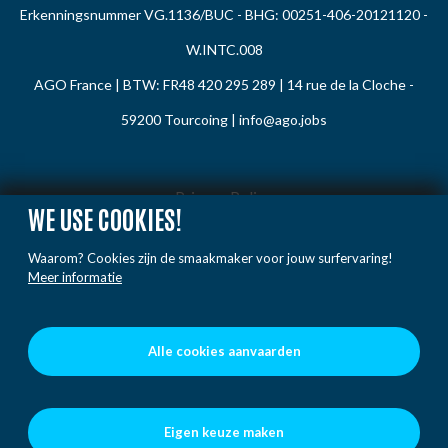
Erkenningsnummer VG.1136/BUC - BHG: 00251-406-20121120 -
W.INTC.008
AGO France | BTW: FR48 420 295 289 | 14 rue de la Cloche -
59200 Tourcoing |
info@ago.jobs
Privacy Policy
WE USE COOKIES!
Cookie Policy
Waarom? Cookies zijn de smaakmaker voor jouw surfervaring!
Gedragsregels
Meer informatie
Klacht / Melding
Voorwaarden
Alle cookies aanvaarden
Eigen keuze maken