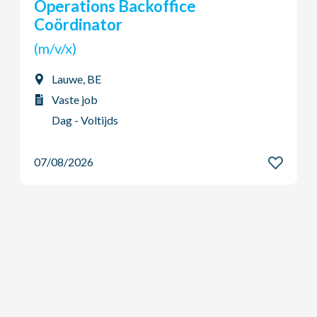
Young Potential Planner
(m/v/x)
Ardooie, BE
Vaste job
Dag - Voltijds
07/08/2026