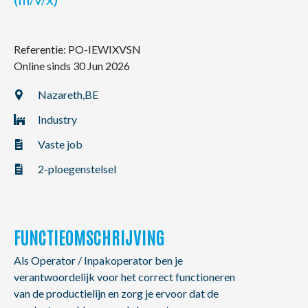
NL
FR
EN
Referentie: PO-IEWIXVSN
Online sinds 30 Jun 2026
Nazareth,
BE
Industry
Vaste job
2-ploegenstelsel
FUNCTIEOMSCHRIJVING
Als Operator / Inpakoperator ben je
verantwoordelijk voor het correct functioneren
van de productielijn en zorg je ervoor dat de