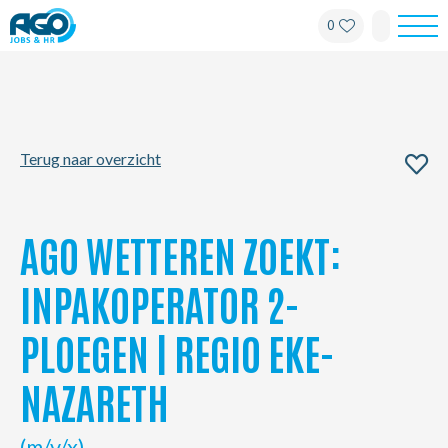
0
Werknemers
Werkgevers
Terug naar overzicht
Over AGO
Nieuws
AGO WETTEREN ZOEKT:
Kantoren
INPAKOPERATOR 2-
PLOEGEN | REGIO EKE-
My AGO
NAZARETH
Contact
(m/v/x)