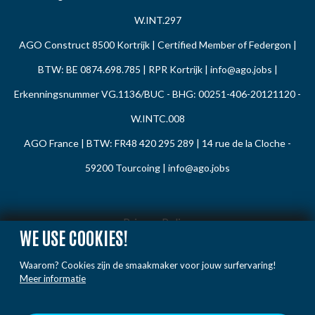
W.INT.297
AGO Construct 8500 Kortrijk | Certified Member of Federgon |
BTW: BE 0874.698.785 | RPR Kortrijk |
info@ago.jobs
|
Erkenningsnummer VG.1136/BUC - BHG: 00251-406-20121120 -
W.INTC.008
AGO France | BTW: FR48 420 295 289 | 14 rue de la Cloche -
59200 Tourcoing |
info@ago.jobs
Privacy Policy
WE USE COOKIES!
Cookie Policy
Waarom? Cookies zijn de smaakmaker voor jouw surfervaring!
Gedragsregels
Meer informatie
Klacht / Melding
Voorwaarden