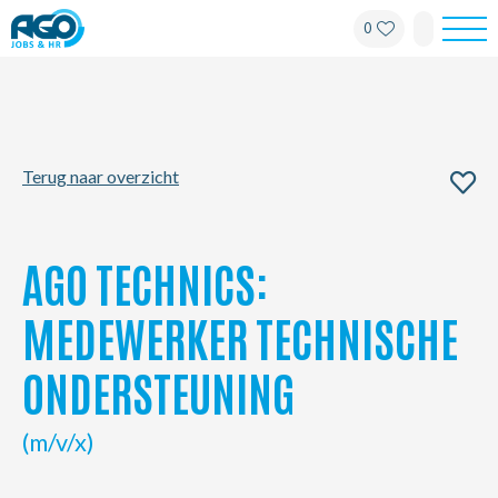
0
Werknemers
Werkgevers
Terug naar overzicht
Over AGO
Nieuws
AGO TECHNICS:
Kantoren
MEDEWERKER TECHNISCHE
ONDERSTEUNING
My AGO
(m/v/x)
Contact