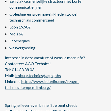
Een vlakke, menselijke structuur met korte
communicatielijnen
Opleiding en groeimogelijkheden, zowel
technisch als commercieel
Loon 19.90€
Mc's 6€
Ecocheques
wasvergoeding
Interesse in deze vacature of wens je meer info?
Contacteer AGO Technics!
Tel: 014 88 88 03
Mail:
limburg.technics@ago.jobs
LinkedIn:
https://www.linkedin.com/in/ago-
technics-kempen-limburg/
Spring je liever even binnen? Je bent steeds