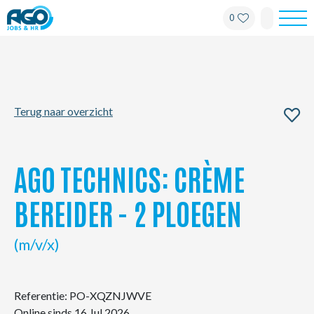
0
Werknemers
Werkgevers
Terug naar overzicht
Over AGO
Nieuws
AGO TECHNICS: CRÈME
Kantoren
BEREIDER - 2 PLOEGEN
My AGO
(m/v/x)
Contact
Referentie: PO-XQZNJWVE
Online sinds 16 Jul 2026