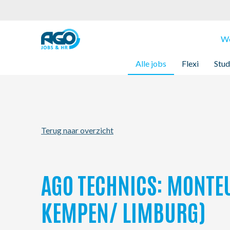
Werknemers
We
Alle jobs
Flexi
Stud
Werkgevers
Over AGO
Terug naar overzicht
Nieuws
Kantoren
AGO TECHNICS: MONTEU
My AGO
KEMPEN/ LIMBURG)
Contact