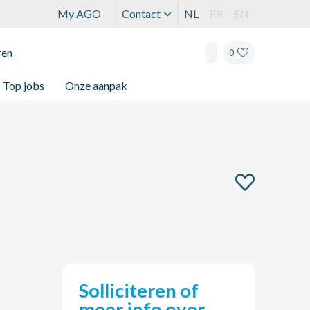
My AGO
Contact
NL
FR
EN
ren
0
Top jobs
Onze aanpak
Solliciteren of
meer info over