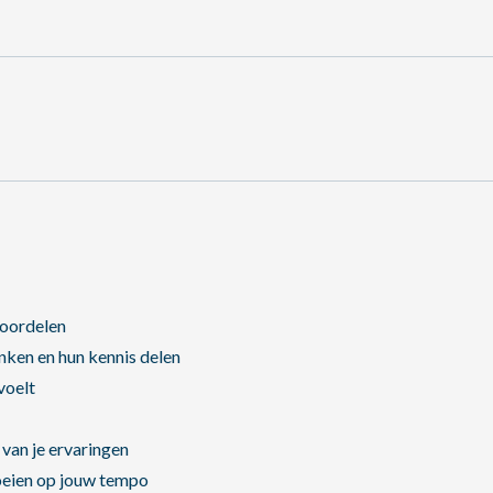
voordelen
enken en hun kennis delen
voelt
n van je ervaringen
roeien op jouw tempo