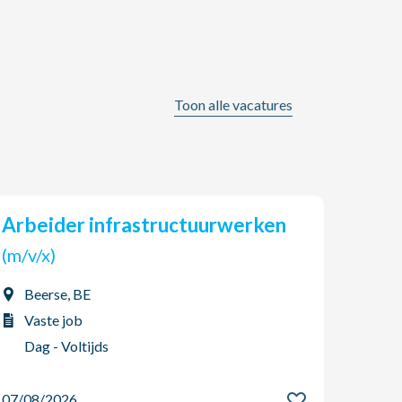
Toon alle vacatures
Arbeider infrastructuurwerken
Gra
(m/v/x)
(m/v
Beerse, BE
Bee
Vaste job
Vas
Dag - Voltijds
Dag
07/08/2026
07/08