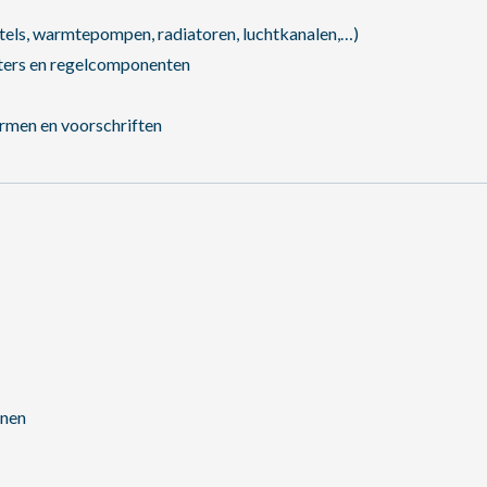
etels, warmtepompen, radiatoren, luchtkanalen,…)
uiters en regelcomponenten
ormen en voorschriften
nnen