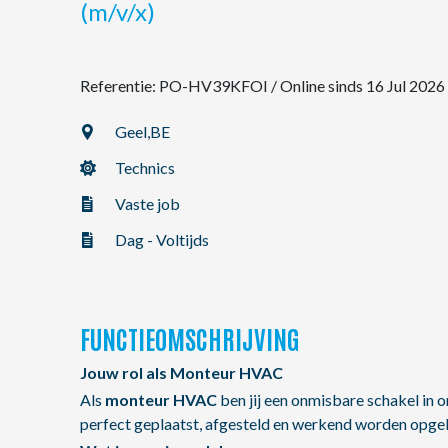
(m/v/x)
NL
Referentie: PO-HV39KFOI
/
Online sinds 16 Jul 2026
FR
Geel,
BE
Technics
EN
Vaste job
Dag - Voltijds
FUNCTIEOMSCHRIJVING
Jouw rol als Monteur HVAC
Als
monteur HVAC
ben jij een onmisbare schakel in o
perfect geplaatst, afgesteld en werkend worden opge