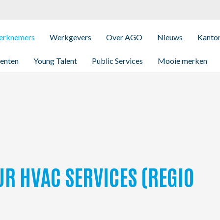
rknemers
Werkgevers
Over AGO
Nieuws
Kanto
enten
Young Talent
Public Services
Mooie merken
R HVAC SERVICES (REGIO