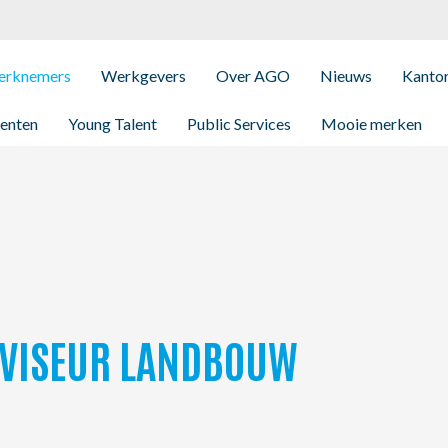
rknemers
Werkgevers
Over AGO
Nieuws
Kanto
enten
Young Talent
Public Services
Mooie merken
ADVISEUR LANDBOUW