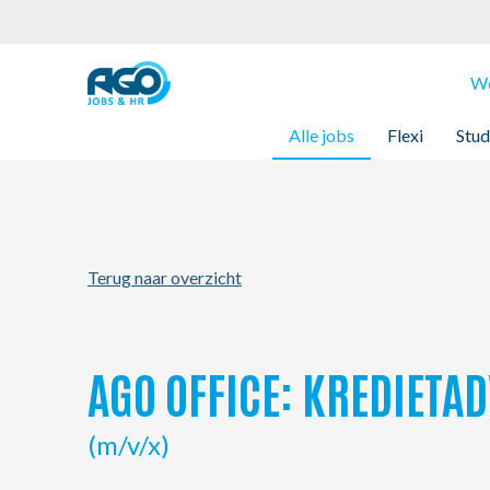
Werknemers
We
Alle jobs
Flexi
Stud
Werkgevers
Over AGO
Terug naar overzicht
Nieuws
Kantoren
AGO OFFICE: KREDIET
My AGO
(m/v/x)
Contact