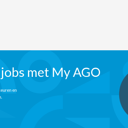
 jobs met My AGO
keuren en
n.