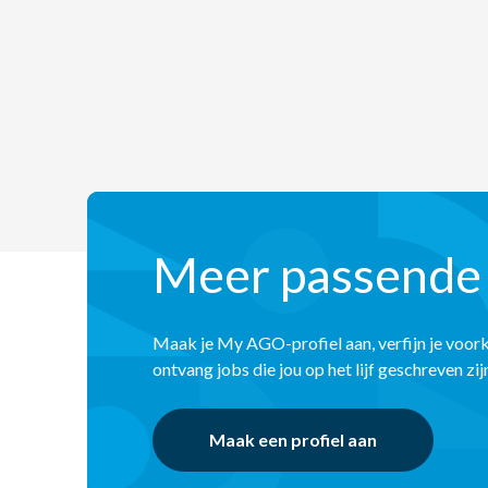
Meer passende
Maak je My AGO-profiel aan, verfijn je voor
ontvang jobs die jou op het lijf geschreven zij
Maak een profiel aan