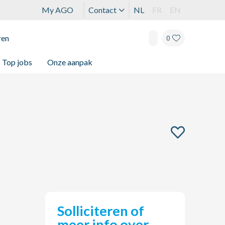
My AGO
Contact
NL
FR
EN
ren
0
Top jobs
Onze aanpak
Solliciteren of
meer info over