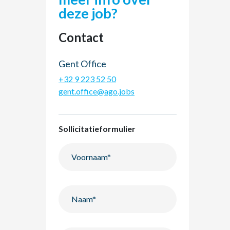
deze job?
Contact
Gent Office
+32 9 223 52 50
gent.office@ago.jobs
Sollicitatieformulier