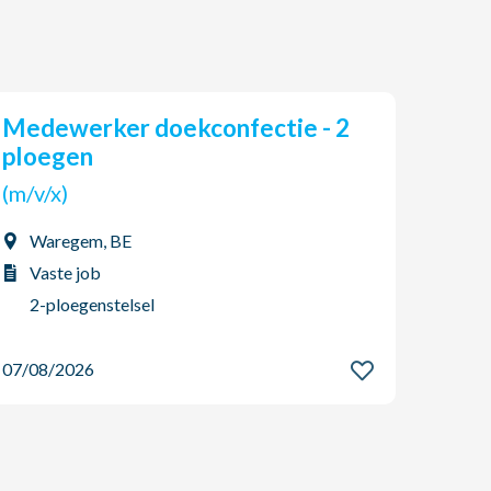
Medewerker doekconfectie - 2
STUDENT: Autokoerier gezocht
ploegen
voor 
(m/v/x)
(m/v
Waregem, BE
Men
Vaste job
Stu
2-ploegenstelsel
Nac
07/08/2026
07/08