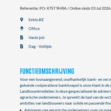
Referentie: PO-X7ST9HRA
/
Online sinds 03 Jul 2026
NL
Eeklo,
BE
Office
FR
Vaste job
EN
Dag - Voltijds
FUNCTIEOMSCHRIJVING
Voor een toonaangevend, onafhankelijk bank- en verze
gekende coöperatieve bankkoepel is onze klant in de 
Landbouwkredieten. In deze gespecialiseerde adviesro
agrarische ondernemers. Je spreekt de taal van de sec
ambities van landbouwers naar solide en passende fin
Adviseren van agrarische ondernemers over op maa