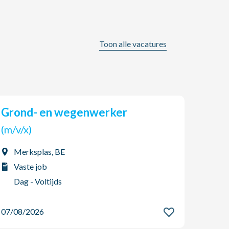
Toon alle vacatures
Grond- en wegenwerker
AGO Jobs & HR zoekt een
(tijd
(m/v/x)
(m/v
Merksplas, BE
Boo
Vaste job
Int
Dag - Voltijds
Dag
07/08/2026
07/08