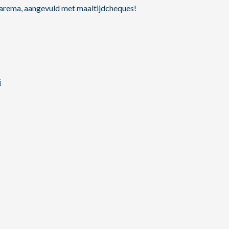
 barema, aangevuld met maaltijdcheques!
i