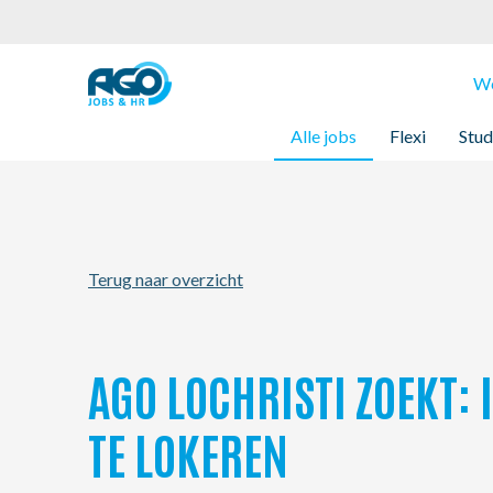
Werknemers
We
Alle jobs
Flexi
Stud
Werkgevers
Over AGO
Terug naar overzicht
Nieuws
Kantoren
AGO LOCHRISTI ZOEKT
My AGO
TE LOKEREN
Contact