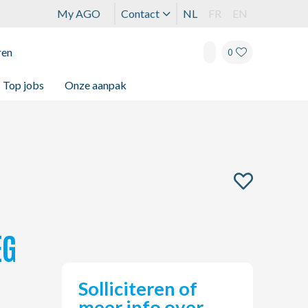
My AGO
Contact
NL
FR
EN
ren
0
Top jobs
Onze aanpak
EG
Solliciteren of
meer info over