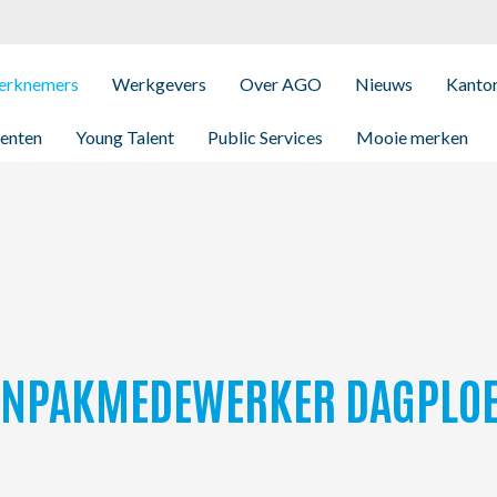
rknemers
Werkgevers
Over AGO
Nieuws
Kanto
enten
Young Talent
Public Services
Mooie merken
: INPAKMEDEWERKER DAGPLO