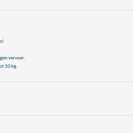
s!
igen vervoer.
ot 10 kg.