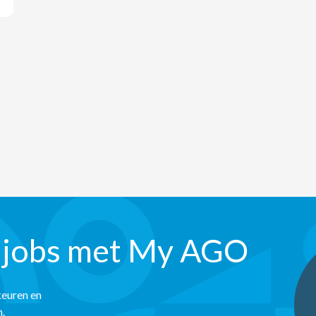
 jobs met My AGO
keuren en
n.