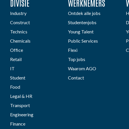
DIVISIE
WERKNEMERS
Industry
Ontdek alle jobs
H
Construct
Studentenjobs
D
Technics
Young Talent
Y
Chemicals
Public Services
P
Office
Flexi
C
Retail
Top jobs
IT
Waarom AGO
Student
Contact
Food
Legal & HR
Transport
Engineering
Finance