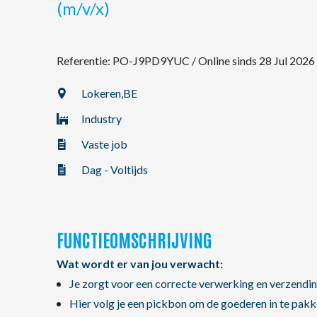
(m/v/x)
NL
Referentie: PO-J9PD9YUC
/
Online sinds 28 Jul 2026
FR
Lokeren,
BE
Industry
EN
Vaste job
Dag - Voltijds
FUNCTIEOMSCHRIJVING
Wat wordt er van jou verwacht:
Je zorgt voor een correcte verwerking en verzend
Hier volg je een pickbon om de goederen in te pak