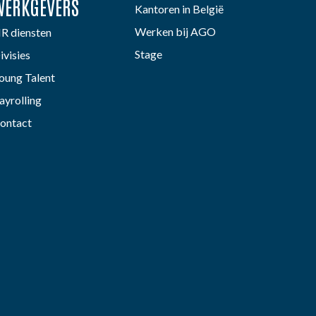
WERKGEVERS
Kantoren in België
Werken bij AGO
R diensten
Stage
ivisies
oung Talent
ayrolling
ontact