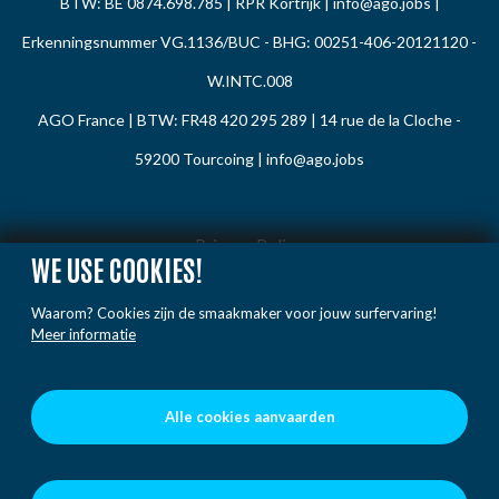
BTW: BE 0874.698.785 | RPR Kortrijk |
info@ago.jobs
|
Erkenningsnummer VG.1136/BUC - BHG: 00251-406-20121120 -
W.INTC.008
AGO France | BTW: FR48 420 295 289 | 14 rue de la Cloche -
59200 Tourcoing |
info@ago.jobs
Privacy Policy
WE USE COOKIES!
Cookie Policy
Waarom? Cookies zijn de smaakmaker voor jouw surfervaring!
Gedragsregels
Meer informatie
Klacht / Melding
Voorwaarden
Alle cookies aanvaarden