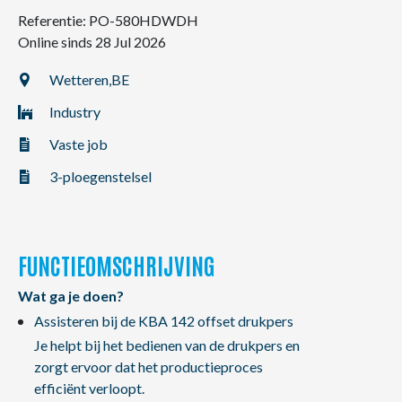
NL
FR
EN
Referentie: PO-580HDWDH
Online sinds 28 Jul 2026
Wetteren,
BE
Industry
Vaste job
3-ploegenstelsel
FUNCTIEOMSCHRIJVING
Wat ga je doen?
Assisteren bij de KBA 142 offset drukpers
Je helpt bij het bedienen van de drukpers en
zorgt ervoor dat het productieproces
efficiënt verloopt.