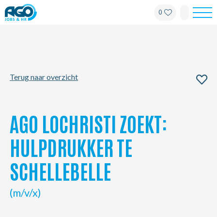
0
Werknemers
Werkgevers
Terug naar overzicht
Over AGO
Nieuws
AGO LOCHRISTI ZOEKT:
Kantoren
HULPDRUKKER TE
SCHELLEBELLE
My AGO
(m/v/x)
Contact