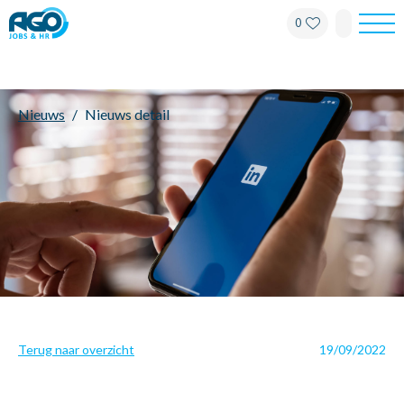
0
Werknemers
Nieuws
Nieuws detail
Werkgevers
Over AGO
Nieuws
Kantoren
My AGO
Terug naar overzicht
19/09/2022
Contact