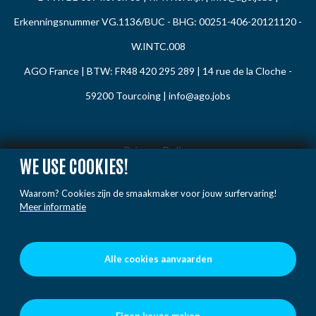
Erkenningsnummer VG.1136/BUC - BHG: 00251-406-20121120 -
W.INTC.008
AGO France | BTW: FR48 420 295 289 | 14 rue de la Cloche -
59200 Tourcoing |
info@ago.jobs
Privacy Policy
WE USE COOKIES!
Cookie Policy
Waarom? Cookies zijn de smaakmaker voor jouw surfervaring!
Gedragsregels
Meer informatie
Klacht / Melding
Voorwaarden
Alle cookies aanvaarden