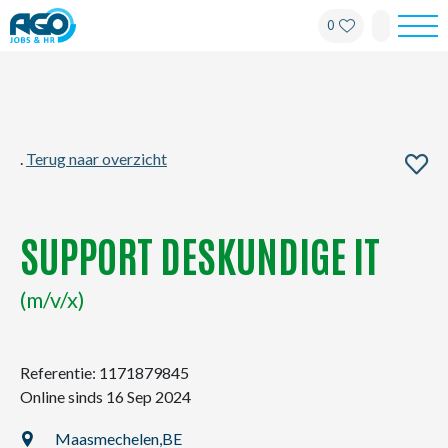
0
Werknemers
Werkgevers
.
Terug naar overzicht
Over AGO
Nieuws
SUPPORT DESKUNDIGE IT
Kantoren
(m/v/x)
My AGO
Referentie: 1171879845
Online sinds 16 Sep 2024
Contact
Maasmechelen,
BE