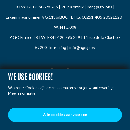
BTW: BE 0874.698.785 | RPR Kortrijk |
info@ago.jobs
|
Erkenningsnummer VG.1136/BUC - BHG: 00251-406-20121120 -
W.INTC.008
AGO France | BTW: FR48 420 295 289 | 14 rue de la Cloche -
59200 Tourcoing |
info@ago.jobs
Privacy Policy
WE USE COOKIES!
Cookie Policy
Waarom? Cookies zijn de smaakmaker voor jouw surfervaring!
Gedragsregels
Meer informatie
Klacht / Melding
Voorwaarden
Alle cookies aanvaarden