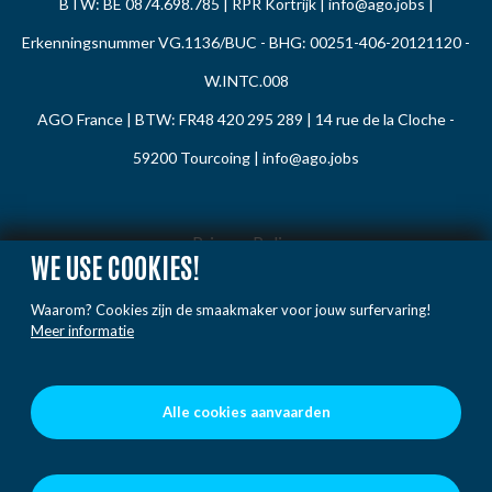
BTW: BE 0874.698.785 | RPR Kortrijk |
info@ago.jobs
|
Erkenningsnummer VG.1136/BUC - BHG: 00251-406-20121120 -
W.INTC.008
AGO France | BTW: FR48 420 295 289 | 14 rue de la Cloche -
59200 Tourcoing |
info@ago.jobs
Privacy Policy
WE USE COOKIES!
Cookie Policy
Waarom? Cookies zijn de smaakmaker voor jouw surfervaring!
Gedragsregels
Meer informatie
Klacht / Melding
Voorwaarden
Alle cookies aanvaarden