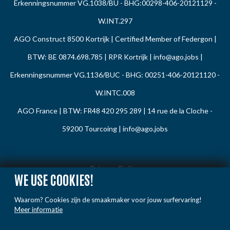
Erkenningsnummer VG.1038/BU - BHG:00298-406-20121129 -
W.INT.297
AGO Construct 8500 Kortrijk | Certified Member of Federgon |
BTW: BE 0874.698.785 | RPR Kortrijk |
info@ago.jobs
|
Erkenningsnummer VG.1136/BUC - BHG: 00251-406-20121120 -
W.INTC.008
AGO France | BTW: FR48 420 295 289 | 14 rue de la Cloche -
59200 Tourcoing |
info@ago.jobs
Privacy Policy
WE USE COOKIES!
Cookie Policy
Waarom? Cookies zijn de smaakmaker voor jouw surfervaring!
Gedragsregels
Meer informatie
Klacht / Melding